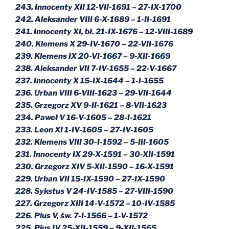
243. Innocenty XII 12-VII-1691 – 27-IX-1700
242. Aleksander VIII 6-X-1689 – 1-II-1691
241. Innocenty XI, bł. 21-IX-1676 – 12-VIII-1689
240. Klemens X 29-IV-1670 – 22-VII-1676
239. Klemens IX 20-VI-1667 – 9-XII-1669
238. Aleksander VII 7-IV-1655 – 22-V-1667
237. Innocenty X 15-IX-1644 – 1-I-1655
236. Urban VIII 6-VIII-1623 – 29-VII-1644
235. Grzegorz XV 9-II-1621 – 8-VII-1623
234. Paweł V 16-V-1605 – 28-I-1621
233. Leon XI 1-IV-1605 – 27-IV-1605
232. Klemens VIII 30-I-1592 – 5-III-1605
231. Innocenty IX 29-X-1591 – 30-XII-1591
230. Grzegorz XIV 5-XII-1590 – 16-X-1591
229. Urban VII 15-IX-1590 – 27-IX-1590
228. Sykstus V 24-IV-1585 – 27-VIII-1590
227. Grzegorz XIII 14-V-1572 – 10-IV-1585
226. Pius V, św. 7-I-1566 – 1-V-1572
225. Pius IV 25-XII-1559 – 9-XII-1565