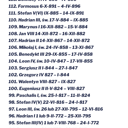
112. Formosus 6-X-891 – 4-IV-896
111. Stefan V(VI) IX-885 – 14-IX-891
110. Hadrian III, św. 17-V-884 – IX-885
109. Marynus I 16-XII-882 – 15-V-884
108. Jan VIII 14-XII-872 – 16-XII-882
107. Hadrian II 14-XII-867 – 14-XII-872
106. Mikołaj I, św. 24-IV-858 – 13-XI-867
105. Benedykt III 29-IX-855 – 17-IV-858
104. Leon IV, św. 10-IV-847 – 17-VII-855
103. Sergiusz II I-844 – 27-I-847
102. Grzegorz IV 827 – I-844
101. Walentyn VIII-827 – IX-827
100. Eugeniusz II II-V-824 – VIII-827
99. Paschalis I, św. 25-I-817 – 11-II-824
98. Stefan IV(V) 22-VI-816 – 24-I-817
97. Leon III, św. 26 lub 27-XII-795 – 12-VI-816
96. Hadrian I 1 lub 9-II-772 – 25-XII-795
95. Stefan III(IV) 1 lub 7-VIII-768 – 24-I-772