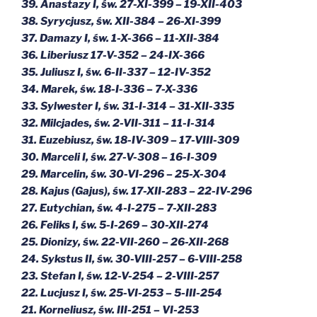
39. Anastazy I, św. 27-XI-399 – 19-XII-403
38. Syrycjusz, św. XII-384 – 26-XI-399
37. Damazy I, św. 1-X-366 – 11-XII-384
36. Liberiusz 17-V-352 – 24-IX-366
35. Juliusz I, św. 6-II-337 – 12-IV-352
34. Marek, św. 18-I-336 – 7-X-336
33. Sylwester I, św. 31-I-314 – 31-XII-335
32. Milcjades, św. 2-VII-311 – 11-I-314
31. Euzebiusz, św. 18-IV-309 – 17-VIII-309
30. Marceli I, św. 27-V-308 – 16-I-309
29. Marcelin, św. 30-VI-296 – 25-X-304
28. Kajus (Gajus), św. 17-XII-283 – 22-IV-296
27. Eutychian, św. 4-I-275 – 7-XII-283
26. Feliks I, św. 5-I-269 – 30-XII-274
25. Dionizy, św. 22-VII-260 – 26-XII-268
24. Sykstus II, św. 30-VIII-257 – 6-VIII-258
23. Stefan I, św. 12-V-254 – 2-VIII-257
22. Lucjusz I, św. 25-VI-253 – 5-III-254
21. Korneliusz, św. III-251 – VI-253