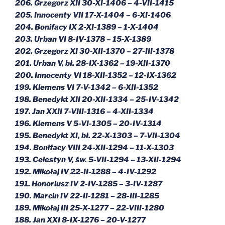
206. Grzegorz XII 30-XI-1406 – 4-VII-1415
205. Innocenty VII 17-X-1404 – 6-XI-1406
204. Bonifacy IX 2-XI-1389 – 1-X-1404
203. Urban VI 8-IV-1378 – 15-X-1389
202. Grzegorz XI 30-XII-1370 – 27-III-1378
201. Urban V, bł. 28-IX-1362 – 19-XII-1370
200. Innocenty VI 18-XII-1352 – 12-IX-1362
199. Klemens VI 7-V-1342 – 6-XII-1352
198. Benedykt XII 20-XII-1334 – 25-IV-1342
197. Jan XXII 7-VIII-1316 – 4-XII-1334
196. Klemens V 5-VI-1305 – 20-IV-1314
195. Benedykt XI, bł. 22-X-1303 – 7-VII-1304
194. Bonifacy VIII 24-XII-1294 – 11-X-1303
193. Celestyn V, św. 5-VII-1294 – 13-XII-1294
192. Mikołaj IV 22-II-1288 – 4-IV-1292
191. Honoriusz IV 2-IV-1285 – 3-IV-1287
190. Marcin IV 22-II-1281 – 28-III-1285
189. Mikołaj III 25-X-1277 – 22-VIII-1280
188. Jan XXI 8-IX-1276 – 20-V-1277