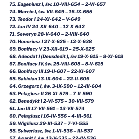
75. Eugeniusz I, św. 10-VIII-654 – 2-VI-657
74. Marcin I, św. VII-649 – 16-IX-655
73. Teodor I 24-XI-642 – V-649
72. Jan IV 24-XII-640 – 12-X-642
71. Seweryn 28-V-640 – 2-VIII-640
70. Honoriusz I 27-X-625 – 12-X-638
69. Bonifacy V 23-XII-619 – 25-X-625
68. Adeodat I (Deusdedit ), św 19-X-615 – 8-XI-618
67. Bonifacy IV, św. 25-VIII-608 – 8-V-615
66. Bonifacy III 19-II-607 – 22-XI-607
65. Sabinian 13-IX-604 – 22-II-606
64. Grzegorz I, św. 3-IX-590 – 12-III-604
63. Pelagiusz II 26-XI-579 – 7-II-590
62. Benedykt I 2-VI-575 – 30-VII-579
61. Jan III 17-VII-561 – 13-VII-574
60. Pelagiusz I 16-IV-556 – 4-III-561
59. Wigiliusz 29-III-537 – 7-VI-555
58. Sylweriusz, św. 1-VI-536 – III-537
57. Agapit I, św. 13-V-535 – 22-IV-536