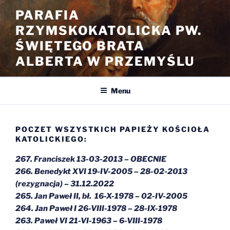
Przejdź
PARAFIA
do
RZYMSKOKATOLICKA PW.
treści
ŚWIĘTEGO BRATA
ALBERTA W PRZEMYŚLU
Menu
POCZET WSZYSTKICH PAPIEŻY KOŚCIOŁA
KATOLICKIEGO:
267. Franciszek 13-03-2013 – OBECNIE
266. Benedykt XVI 19-IV-2005 – 28-02-2013
(rezygnacja) – 31.12.2022
265. Jan Paweł II, bł. 16-X-1978 – 02-IV-2005
264. Jan Paweł I 26-VIII-1978 – 28-IX-1978
263. Paweł VI 21-VI-1963 – 6-VIII-1978