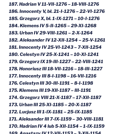
187. Hadrian V 11-VII-1276 – 18-VIII-1276
186. Innocenty V, bł. 21-I-1276 – 22-VI-1276
185. Grzegorz X, bł. 1-IX-1271 – 10-I-1276
184. Klemens IV 5-II-1265 – 29-XI-1268
183. Urban IV 29-VIII-1261 – 2-X-1264
182. Aleksander IV 12-XII-1254 – 25-V-1261
181. Innocenty IV 25-VI-1243 – 7-XII-1254
180. Celestyn IV 25-X-1241 – 10-XI-1241
179. Grzegorz IX 19-III-1227 – 22-VIII-1241
178. Honoriusz III 18-VII-1216 – 18-III-1227
177. Innocenty III 8-I-1198 – 16-VII-1216
176. Celestyn III 30-III-1191 – 8-I-1198
175. Klemens III 19-XII-1187 – III-1191
174. Grzegorz VIII 21-X-1187 – 17-XII-1187
173. Urban III 25-XI-1185 – 20-X-1187
172. Lucjusz III 1-IX-1181 – 25-IX-1185
171. Aleksander III 7-IX-1159 – 30-VIII-1181
170. Hadrian IV 4 lub 5-XII-1154 – 1-IX-1159
169. Anastazy IV 12-VII-1153 – 3-XII-1154