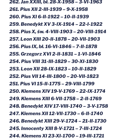
262. Jan XXIII, bł. 28-X-1958 – 3-VI-1963
261. Pius XII 2-III-1939 – 9-X-1958
260. Pius XI 6-II-1922 – 10-II-1939
259. Benedykt XV 3-IX-1914 – 22-I-1922
258. Pius X, św. 4-VIII-1903 – 20-VIII-1914
257. Leon XIII 20-II-1878 – 20-VII-1903
256. Pius IX, bł. 16-VI-1846 – 7-II-1878
255. Grzegorz XVI 2-II-1831 – 1-VI-1846
254. Pius VIII 31-III-1829 – 30-XI-1830
253. Leon XII 28-IX-1823 – 10-II-1829
252. Pius VII 14-III-1800 – 20-VII-1823
251. Pius VI 15-II-1775 – 29-VIII-1799
250. Klemens XIV 19-V-1769 – 22-IX-1774
249. Klemens XIII 6-VII-1758 – 2-II-1769
248. Benedykt XIV 17-VIII-1740 – 3-V-1758
247. Klemens XII 12-VII-1730 – 6-II-1740
246. Benedykt XIII 29-V-1724 – 21-II-1730
245. Innocenty XIII 8-V-1721 – 7-III-1724
244. Klemens XI 23-XI-1700 – 19-III-1721