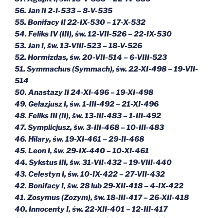
56. Jan II 2-I-533 – 8-V-535
55. Bonifacy II 22-IX-530 – 17-X-532
54. Feliks IV (III), św. 12-VII-526 – 22-IX-530
53. Jan I, św. 13-VIII-523 – 18-V-526
52. Hormizdas, św. 20-VII-514 – 6-VIII-523
51. Symmachus (Symmach), św. 22-XI-498 – 19-VII-
514
50. Anastazy II 24-XI-496 – 19-XI-498
49. Gelazjusz I, św. 1-III-492 – 21-XI-496
48. Feliks III (II), św. 13-III-483 – 1-III-492
47. Symplicjusz, św. 3-III-468 – 10-III-483
46. Hilary, św. 19-XI-461 – 29-II-468
45. Leon I, św. 29-IX-440 – 10-XI-461
44. Sykstus III, św. 31-VII-432 – 19-VIII-440
43. Celestyn I, św. 10-IX-422 – 27-VII-432
42. Bonifacy I, św. 28 lub 29-XII-418 – 4-IX-422
41. Zosymus (Zozym), św. 18-III-417 – 26-XII-418
40. Innocenty I, św. 22-XII-401 – 12-III-417