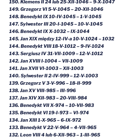
150. Klemens II 24 lub 25-XII-1046 – 9-X-1047
149. Grzegorz VI 5-V-1045 – 20-XII-1046
148. Benedykt IX 10-IV-1045 – 1-V-1045
147. Sylwester III 20-I-1045 – 10-V-1045
146. Benedykt IX X-1032 – IX-1044
145. Jan XIX między 12-IV-a 10-V-1024 – 1032
144. Benedykt VIII 18-V-1012 – 9-IV-1024
143. Sergiusz IV 31-VII-1009 – 12-V-1012
142. Jan XVIII I-1004 – VII-1009
141. Jan XVII VI-1003 – XII-1003
140. Sylwester II 2-IV-999 – 12-V-1003
139. Grzegorz V 3-V-996 – 18-II-999
138. Jan XV VIII-985 – III-996
137. Jan XIV XII-983 – 20-VIII-984
136. Benedykt VII X-974 – 10-VII-983
135. Benedykt VI 19-I-973 – VI-974
134. Jan XIII 1-X-965 – 6-IX-972
133. Benedykt V 22-V-964 – 4-VII-965
132. Leon VIII 4 lub 6-XII-963 – 1-III-965