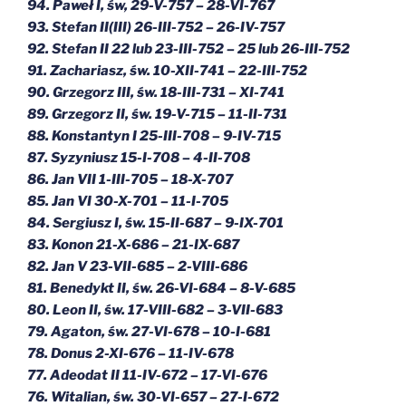
94. Paweł I, św, 29-V-757 – 28-VI-767
93. Stefan II(III) 26-III-752 – 26-IV-757
92. Stefan II 22 lub 23-III-752 – 25 lub 26-III-752
91. Zachariasz, św. 10-XII-741 – 22-III-752
90. Grzegorz III, św. 18-III-731 – XI-741
89. Grzegorz II, św. 19-V-715 – 11-II-731
88. Konstantyn I 25-III-708 – 9-IV-715
87. Syzyniusz 15-I-708 – 4-II-708
86. Jan VII 1-III-705 – 18-X-707
85. Jan VI 30-X-701 – 11-I-705
84. Sergiusz I, św. 15-II-687 – 9-IX-701
83. Konon 21-X-686 – 21-IX-687
82. Jan V 23-VII-685 – 2-VIII-686
81. Benedykt II, św. 26-VI-684 – 8-V-685
80. Leon II, św. 17-VIII-682 – 3-VII-683
79. Agaton, św. 27-VI-678 – 10-I-681
78. Donus 2-XI-676 – 11-IV-678
77. Adeodat II 11-IV-672 – 17-VI-676
76. Witalian, św. 30-VI-657 – 27-I-672