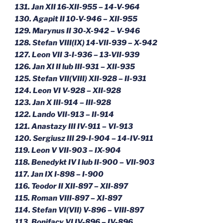
131. Jan XII 16-XII-955 – 14-V-964
130. Agapit II 10-V-946 – XII-955
129. Marynus II 30-X-942 – V-946
128. Stefan VIII(IX) 14-VII-939 – X-942
127. Leon VII 3-I-936 – 13-VII-939
126. Jan XI II lub III-931 – XII-935
125. Stefan VII(VIII) XII-928 – II-931
124. Leon VI V-928 – XII-928
123. Jan X III-914 – III-928
122. Lando VII-913 – II-914
121. Anastazy III IV-911 – VI-913
120. Sergiusz III 29-I-904 – 14-IV-911
119. Leon V VII-903 – IX-904
118. Benedykt IV I lub II-900 – VII-903
117. Jan IX I-898 – I-900
116. Teodor II XII-897 – XII-897
115. Roman VIII-897 – XI-897
114. Stefan VI(VII) V-896 – VIII-897
113. Bonifacy VI IV-896 – IV-896