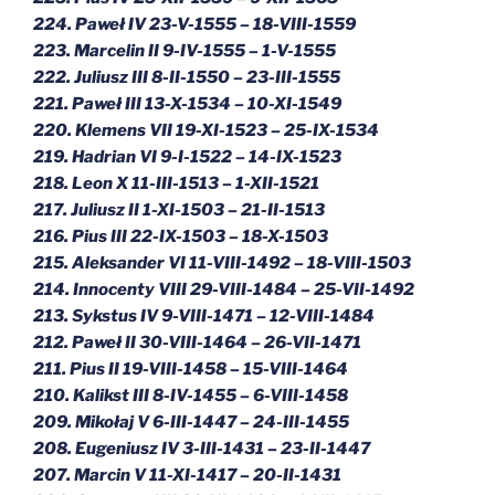
224. Paweł IV 23-V-1555 – 18-VIII-1559
223. Marcelin II 9-IV-1555 – 1-V-1555
222. Juliusz III 8-II-1550 – 23-III-1555
221. Paweł III 13-X-1534 – 10-XI-1549
220.
Klemens VII 19-XI-1523 – 25-IX-1534
219. Hadrian VI 9-I-1522 – 14-IX-1523
218.
Leon
X 11-III-1513 – 1-XII-1521
217. Juliusz II 1-XI-1503 – 21-II-1513
216. Pius III 22-IX-1503 – 18-X-1503
215. Aleksander VI 11-VIII-1492 – 18-VIII-1503
214. Innocenty VIII 29-VIII-1484 – 25-VII-1492
213. Sykstus IV 9-VIII-1471 – 12-VIII-1484
212. Paweł II 30-VIII-1464 – 26-VII-1471
211. Pius II 19-VIII-1458 – 15-VIII-1464
210. Kalikst III 8-IV-1455 – 6-VIII-1458
209. Mikołaj V 6-III-1447 – 24-III-1455
208. Eugeniusz IV 3-III-1431 – 23-II-1447
207. Marcin V 11-XI-1417 – 20-II-1431