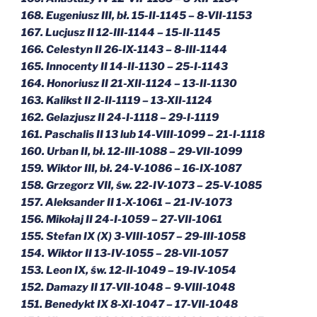
168. Eugeniusz III, bł. 15-II-1145 – 8-VII-1153
167. Lucjusz II 12-III-1144 – 15-II-1145
166. Celestyn II 26-IX-1143 – 8-III-1144
165. Innocenty II 14-II-1130 – 25-I-1143
164. Honoriusz II 21-XII-1124 – 13-II-1130
163. Kalikst II 2-II-1119 – 13-XII-1124
162. Gelazjusz II 24-I-1118 – 29-I-1119
161. Paschalis II 13 lub 14-VIII-1099 – 21-I-1118
160. Urban II, bł. 12-III-1088 – 29-VII-1099
159. Wiktor III, bł. 24-V-1086 – 16-IX-1087
158. Grzegorz VII, św. 22-IV-1073 – 25-V-1085
157. Aleksander II 1-X-1061 – 21-IV-1073
156. Mikołaj II 24-I-1059 – 27-VII-1061
155. Stefan IX (X) 3-VIII-1057 – 29-III-1058
154.
Wiktor II 13-IV-1055 – 28-VII-1057
153. Leon IX, św. 12-II-1049 – 19-IV-1054
152. Damazy II 17-VII-1048 – 9-VIII-1048
151. Benedykt IX 8-XI-1047 – 17-VII-1048