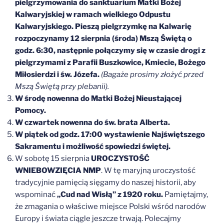
pielgrzymowania do sanktuarium Matki Bożej
Kalwaryjskiej w ramach wielkiego Odpustu
Kalwaryjskiego. Pieszą pielgrzymkę na Kalwarię
rozpoczynamy 12 sierpnia (środa) Mszą Świętą o
godz. 6:30, następnie połączymy się w czasie drogi z
pielgrzymami z Parafii Buszkowice, Kmiecie, Bożego
Miłosierdzi i św. Józefa.
(Bagaże prosimy złożyć przed
Mszą Świętą przy plebanii).
W środę nowenna do Matki Bożej Nieustającej
Pomocy.
W czwartek nowenna do św. brata Alberta.
W piątek od godz. 17:00 wystawienie Najświętszego
Sakramentu i możliwość spowiedzi świętej.
W sobotę 15 sierpnia
UROCZYSTOŚĆ
WNIEBOWZIĘCIA NMP
. W tę maryjną uroczystość
tradycyjnie pamięcią sięgamy do naszej historii, aby
wspominać
„Cud nad Wisłą” z 1920 roku.
Pamiętajmy,
że zmagania o właściwe miejsce Polski wśród narodów
Europy i świata ciągle jeszcze trwają. Polecajmy