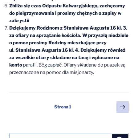
Zbliża się czas Odpustu Kalwaryjskiego, zachęcamy
do pielgrzymowania i prosimy chętnych o zapisy w
zakrystii
Dziękujemy Rodzinom z Stanisława Augusta 16 kl. 3.
za ofiary na sprzątanie kościoła. W przyszłą niedziele
o pomoc prosimy Rodziny mieszkające przy
ul. Stanisława Augusta 16 kl. 4. Dziękujemy również
za wszelkie ofiary składane na tacę i wpłacane na
konto
parafii. Bóg zapłać. Ofiary składane do puszek są
przeznaczone na pomoc dla misjonarzy.
Stronicowanie
Nast
Strona
1
stro
wpisów
Szukaj: