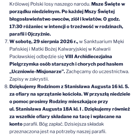
Królowej Polski losy naszego narodu.
Msze Święte w
porządku niedzielnym. Po każdej Mszy Świętej
błogosławieństwo owoców, ziół i kwiatów. O godz.
17:30 różaniec w intencji o trzeźwość w rodzinach,
parafii i Ojczyźnie.
W sobotę, 29 sierpnia 2026 r.,
w Sanktuarium Męki
Pańskiej i Matki Bożej Kalwaryjskiej w Kalwarii
Pacławskiej odbędzie się
VIII Archidiecezjalna
Pielgrzymka osób starszych i chorych pod hasłem
„Uczniowie-Misjonarze”.
Zachęcamy do uczestnictwa.
Zapisy w zakrystii.
Dziękujemy Rodzinom z Stanisława Augusta 16 kl. 5.
za ofiary na sprzątanie kościoła. W przyszłą niedziele
o pomoc prosimy Rodziny mieszkające przy
ul. Stanisława Augusta 18A kl. I . Dziękujemy również
za wszelkie ofiary składane na tacę i wpłacane na
konto
parafii. Bóg zapłać. Dzisiejsza składak
przeznaczona jest na potrzeby naszej parafii.