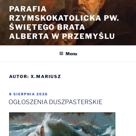
Przejdź
PARAFIA
do
RZYMSKOKATOLICKA PW.
treści
ŚWIĘTEGO BRATA
ALBERTA W PRZEMYŚLU
Menu
AUTOR:
X.MARIUSZ
OPUBLIKOWANE
8 SIERPNIA 2026
W
OGŁOSZENIA DUSZPASTERSKIE