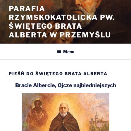
Przejdź
PARAFIA
do
RZYMSKOKATOLICKA PW.
treści
ŚWIĘTEGO BRATA
ALBERTA W PRZEMYŚLU
Menu
PIEŚŃ DO ŚWIĘTEGO BRATA ALBERTA
Bracie Albercie, Ojcze najbiedniejszych