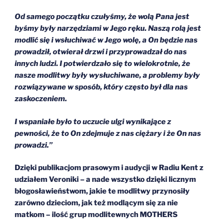
Od samego początku czułyśmy, że wolą Pana jest
byśmy były narzędziami w Jego ręku. Naszą rolą jest
modlić się i wsłuchiwać w Jego wolę, a On będzie nas
prowadził, otwierał drzwi i przyprowadzał do nas
innych ludzi. I potwierdzało się to wielokrotnie, że
nasze modlitwy były wysłuchiwane, a problemy były
rozwiązywane w sposób, który często był dla nas
zaskoczeniem.
I wspaniałe było to uczucie ulgi wynikające z
pewności, że to On zdejmuje z nas ciężary i że On nas
prowadzi.”
Dzięki publikacjom prasowym i audycji w Radiu Kent z
udziałem Veroniki – a nade wszystko dzięki licznym
błogosławieństwom, jakie te modlitwy przynosiły
zarówno dzieciom, jak też modlącym się za nie
matkom – ilość grup modlitewnych MOTHERS