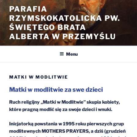
Przejdź
PARAFIA
do
RZYMSKOKATOLICKA PW.
treści
ŚWIĘTEGO BRATA
ALBERTA W PRZEMYŚLU
Menu
MATKI W MODLITWIE
Matki w modlitwie za swe dzieci
Ruch religijny „Matki w Modlitwie” skupia kobiety,
które pragną modlić się za swoje dzieci i wnuki.
Inicjatorką powstania w 1995 roku pierwszych grup
modlitewnych MOTHERS PRAYERS, a dziś (grudzień