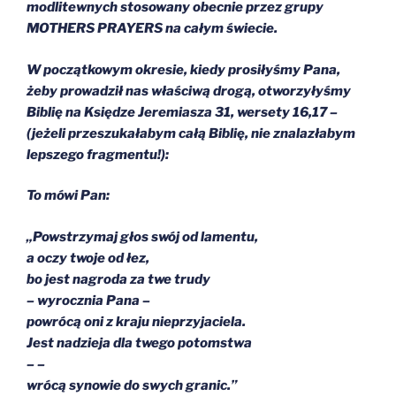
modlitewnych stosowany obecnie przez grupy
MOTHERS PRAYERS na całym świecie.
W początkowym okresie, kiedy prosiłyśmy Pana,
żeby prowadził nas właściwą drogą, otworzyłyśmy
Biblię na Księdze Jeremiasza 31, wersety 16,17 –
(jeżeli przeszukałabym całą Biblię, nie znalazłabym
lepszego fragmentu!):
To mówi Pan:
„Powstrzymaj głos swój od lamentu,
a oczy twoje od łez,
bo jest nagroda za twe trudy
– wyrocznia Pana –
powrócą oni z kraju nieprzyjaciela.
Jest nadzieja dla twego potomstwa
– –
wrócą synowie do swych granic.”