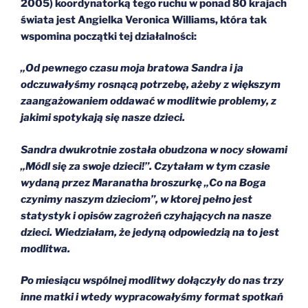
2005) koordynatorką tego ruchu w ponad 80 krajach
świata jest Angielka Veronica Williams, która tak
wspomina początki tej działalności:
„Od pewnego czasu moja bratowa Sandra i ja
odczuwałyśmy rosnącą potrzebę, ażeby z większym
zaangażowaniem oddawać w modlitwie problemy, z
jakimi spotykają się nasze dzieci.
Sandra dwukrotnie została obudzona w nocy słowami
„Módl się za swoje dzieci!”. Czytałam w tym czasie
wydaną przez Maranatha broszurkę „Co na Boga
czynimy naszym dzieciom”, w ktorej pełno jest
statystyk i opisów zagrożeń czyhających na nasze
dzieci. Wiedziałam, że jedyną odpowiedzią na to jest
modlitwa.
Po miesiącu wspólnej modlitwy dołączyły do nas trzy
inne matki i wtedy wypracowałyśmy format spotkań