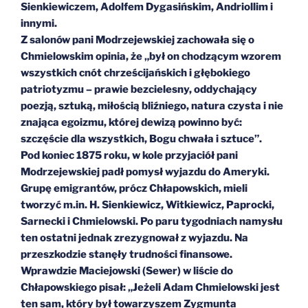
Sienkiewiczem, Adolfem Dygasińskim, Andriollim i
innymi.
Z salonów pani Modrzejewskiej zachowała się o
Chmielowskim opinia, że „był on chodzącym wzorem
wszystkich cnót chrześcijańskich i głębokiego
patriotyzmu – prawie bezcielesny, oddychający
poezją, sztuką, miłością bliźniego, natura czysta i nie
znająca egoizmu, której dewizą powinno być:
szczęście dla wszystkich, Bogu chwała i sztuce”.
Pod koniec 1875 roku, w kole przyjaciół pani
Modrzejewskiej padł pomysł wyjazdu do Ameryki.
Grupę emigrantów, prócz Chłapowskich, mieli
tworzyć m.in. H. Sienkiewicz, Witkiewicz, Paprocki,
Sarnecki i Chmielowski. Po paru tygodniach namysłu
ten ostatni jednak zrezygnował z wyjazdu. Na
przeszkodzie stanęły trudności finansowe.
Wprawdzie Maciejowski (Sewer) w liście do
Chłapowskiego pisał: „Jeżeli Adam Chmielowski jest
ten sam, który był towarzyszem Zygmunta