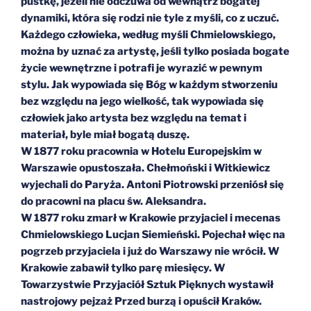
pustkę, jeżeli nie odczuwa od wewnątrz bogatej
dynamiki, która się rodzi nie tyle z myśli, co z uczuć.
Każdego człowieka, według myśli Chmielowskiego,
można by uznać za artystę, jeśli tylko posiada bogate
życie wewnętrzne i potrafi je wyrazić w pewnym
stylu. Jak wypowiada się Bóg w każdym stworzeniu
bez względu na jego wielkość, tak wypowiada się
człowiek jako artysta bez względu na temat i
materiał, byle miał bogatą duszę.
W 1877 roku pracownia w Hotelu Europejskim w
Warszawie opustoszała. Chełmoński i Witkiewicz
wyjechali do Paryża. Antoni Piotrowski przeniósł się
do pracowni na placu św. Aleksandra.
W 1877 roku zmarł w Krakowie przyjaciel i mecenas
Chmielowskiego Lucjan Siemieński. Pojechał więc na
pogrzeb przyjaciela i już do Warszawy nie wrócił. W
Krakowie zabawił tylko parę miesięcy. W
Towarzystwie Przyjaciół Sztuk Pięknych wystawił
nastrojowy pejzaż Przed burzą i opuścił Kraków.