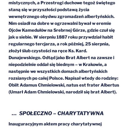
mistycznych, a Przestrogi duchowe tegoż świętego
staną się w przyszłości podstawą życia
wewnętrznego obydwu zgromadzeń albertyńskich.
Nim osiadł na dobre w ogrzewalni bywał w eremie
Ojców Kamedułów na Srebrnej Górze, gdzie czuł się
jak u siebie. W sierpniu 1887 roku przywdział habit
regularnego tercjarza, a rok później, 25 sierpnia,
złożył ślub czystości na ręce Ks. Kard.
Dunajewskiego. Odtąd jako Brat Albert na zawsze i
niepodzielnie oddał się biednym – w Krakowie, a
następnie we wszystkich domach albertyńskich
rozsianych po całej Polsce. Napisał wtedy do rodziny:
Obiit Adamus Chmielowski, natus est frater Albertus
(Umarł Adam Chmielowski, narodził się brat Albert).
… SPOŁECZNO – CHARYTATYWNA
Inauguracyjnym aktem pracy charytatywnej