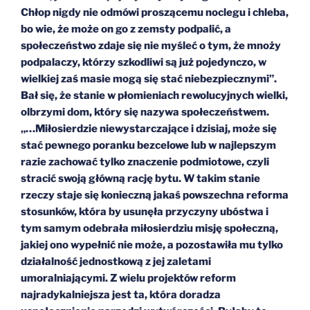
Chłop nigdy nie odmówi proszącemu noclegu i chleba,
bo wie, że może on go z zemsty podpalić, a
społeczeństwo zdaje się nie myśleć o tym, że mnoży
podpalaczy, którzy szkodliwi są już pojedynczo, w
wielkiej zaś masie mogą się stać niebezpiecznymi”.
Bał się, że stanie w płomieniach rewolucyjnych wielki,
olbrzymi dom, który się nazywa społeczeństwem.
„…Miłosierdzie niewystarczające i dzisiaj, może się
stać pewnego poranku bezcelowe lub w najlepszym
razie zachować tylko znaczenie podmiotowe, czyli
stracić swoją główną rację bytu. W takim stanie
rzeczy staje się konieczną jakaś powszechna reforma
stosunków, która by usunęła przyczyny ubóstwa i
tym samym odebrała miłosierdziu misję społeczną,
jakiej ono wypełnić nie może, a pozostawiła mu tylko
działalność jednostkową z jej zaletami
umoralniającymi. Z wielu projektów reform
najradykalniejsza jest ta, która doradza