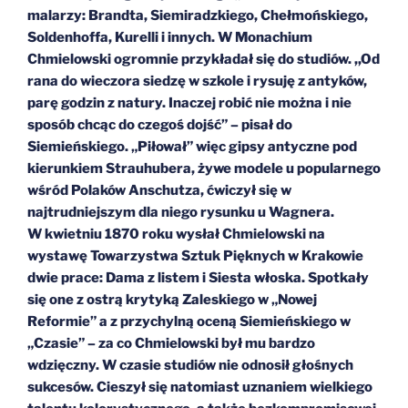
malarzy: Brandta, Siemiradzkiego, Chełmońskiego,
Soldenhoffa, Kurelli i innych. W Monachium
Chmielowski ogromnie przykładał się do studiów. ,,Od
rana do wieczora siedzę w szkole i rysuję z antyków,
parę godzin z natury. Inaczej robić nie można i nie
sposób chcąc do czegoś dojść” – pisał do
Siemieńskiego. „Piłował” więc gipsy antyczne pod
kierunkiem Strauhubera, żywe modele u popularnego
wśród Polaków Anschutza, ćwiczył się w
najtrudniejszym dla niego rysunku u Wagnera.
W kwietniu 1870 roku wysłał Chmielowski na
wystawę Towarzystwa Sztuk Pięknych w Krakowie
dwie prace: Dama z listem i Siesta włoska. Spotkały
się one z ostrą krytyką Zaleskiego w „Nowej
Reformie” a z przychylną oceną Siemieńskiego w
„Czasie” – za co Chmielowski był mu bardzo
wdzięczny. W czasie studiów nie odnosił głośnych
sukcesów. Cieszył się natomiast uznaniem wielkiego