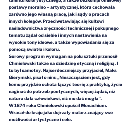
talentu kolorystycznego, a także bezkompromisowej
postawy moralno – artystycznej, która cechowała
zarówno jego własną pracę, jak i sądy o pracach
innych kolegów. Przeciwstawiając się kultowi
naśladownictwa zręczności technicznej i pokupnego
tematu żądał od siebie i innych nastawienia na
wysokie tony ideowe, a także wypowiadania się za
pomocą światła i koloru.
Surowy program wymagań na polu sztuki przenosił
Chmielowski także na dziedzinę etyczną i religijną. I
tu był samotny. Najserdeczniejszy przyjaciel, Maks
Gierymski, pisał o nim: „Nieszczęściem jest, gdy
komu przyjdzie ochota łączyć teorię z praktyką, życie
naginać do potrzeb poetycznych, więcej żądać, niż
natura dała człowiekowi, niż mu dać mogła”.
W 1874 roku Chmielowski opuścił Monachium.
Wracał do kraju jako dojrzały malarz znający swe
możliwości artystyczne i cele.