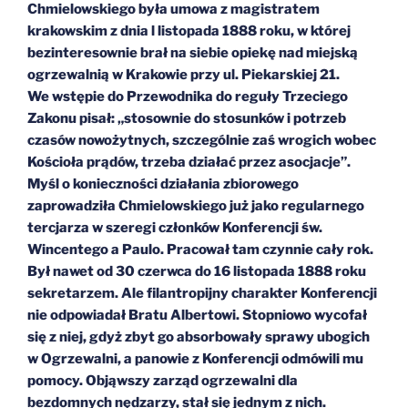
Chmielowskiego była umowa z magistratem
krakowskim z dnia l listopada 1888 roku, w której
bezinteresownie brał na siebie opiekę nad miejską
ogrzewalnią w Krakowie przy ul. Piekarskiej 21.
We wstępie do Przewodnika do reguły Trzeciego
Zakonu pisał: „stosownie do stosunków i potrzeb
czasów nowożytnych, szczególnie zaś wrogich wobec
Kościoła prądów, trzeba działać przez asocjacje”.
Myśl o konieczności działania zbiorowego
zaprowadziła Chmielowskiego już jako regularnego
tercjarza w szeregi członków Konferencji św.
Wincentego a Paulo. Pracował tam czynnie cały rok.
Był nawet od 30 czerwca do 16 listopada 1888 roku
sekretarzem. Ale filantropijny charakter Konferencji
nie odpowiadał Bratu Albertowi. Stopniowo wycofał
się z niej, gdyż zbyt go absorbowały sprawy ubogich
w Ogrzewalni, a panowie z Konferencji odmówili mu
pomocy. Objąwszy zarząd ogrzewalni dla
bezdomnych nędzarzy, stał się jednym z nich.