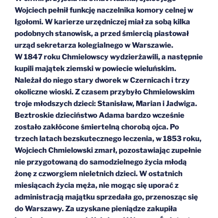
Wojciech pełnił funkcję naczelnika komory celnej w
Igołomi. W karierze urzędniczej miał za sobą kilka
podobnych stanowisk, a przed śmiercią piastował
urząd sekretarza kolegialnego w Warszawie.
W 1847 roku Chmielowscy wydzierżawili, a następnie
kupili majątek ziemski w powiecie wieluńskim.
Należał do niego stary dworek w Czernicach i trzy
okoliczne wioski. Z czasem przybyło Chmielowskim
troje młodszych dzieci: Stanisław, Marian i Jadwiga.
Beztroskie dzieciństwo Adama bardzo wcześnie
zostało zakłócone śmiertelną chorobą ojca. Po
trzech latach bezskutecznego leczenia, w 1853 roku,
Wojciech Chmielowski zmarł, pozostawiając zupełnie
nie przygotowaną do samodzielnego życia młodą
żonę z czworgiem nieletnich dzieci. W ostatnich
miesiącach życia męża, nie mogąc się uporać z
administracją majątku sprzedała go, przenosząc się
do Warszawy. Za uzyskane pieniądze zakupiła