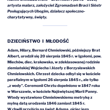
artysta malarz, założyciel Zgromadzeń Braci i Sióstr
Posługujących Ubogim, działacz społeczno-
charytatywny, święty.
DZIECIŃSTWO I MŁODOŚĆ
Adam, Hilary, Bernard Chmielowski, późniejszy Brat
Albert, urodził się 20 sierpnia 1845 r. w Igołomi, pow.
Miechów, diec. krakowska, w zdeklasowanej rodzinie
ziemiańskiej Wojciecha i Józefy z Borzysławskich
Chmielowskich. Chrzest dziecka odbył się w kościele
parafialnym w Igołomi 26 sierpnia 1845 r., ale tylko
„z wody”. Ceremonii Chrztu dopełniono w 1847 roku
w Warszawie, w kościele Najświętszej Marii Panny.
Wtedy wystawiono Chmielowskiemu metrykę z
mylną datą urodzenia 1846 zamiast 1845 r.
W chwili przyjścia na świat Adama, ojciec jego