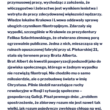
przymusowej pracy, wychodząc z założenia, że
włóczęgostwo i żebractwo jest wynikiem lenistwa i
wstrętu do pracy zdecydowanej większości nędzarzy.
Władze lokalne Krakowa i Lwowa oddawały sprawę
ubogich czynnikom filantropijnym. Zdarzały się
wypadki, szczególnie w Krakowie za prezydentury
Feliksa Szlachtowskiego, że otwierano zimową porą
ogrzewalnie publiczne. Jedna z nich, mieszcząca się w
ruinach opuszczonej fabryki przy ul. Piekarskiej 21,
stała się terenem pracy Brata Alberta.
Brat Albert do kwestii pauperyzacji podszedł jako do
zjawiska społecznego, którego w żadnym wypadku
nie rozwiążą filantropi. Nie chodziło mu o samo
miłosierdzie, ale o przebudowę świata w imię
Chrystusa. Pilnie śledził narastające ruchy
rewolucyjne w Rosji i sytuację społeczno –
gospodarczą Galicji. Pisał pewnego dnia: „zrobiłem
spostrzeżenie, że zbiorowy rozum nie jest nawet tak
wielki, jak rozum pojedynczy zwykłego chłopa na wsi.