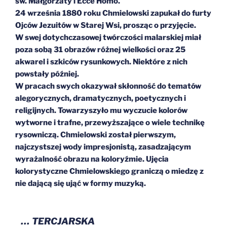
św. Małgorzaty i Ecce Homo.
24 września 1880 roku Chmielowski zapukał do furty
Ojców Jezuitów w Starej Wsi, prosząc o przyjęcie.
W swej dotychczasowej twórczości malarskiej miał
poza sobą 31 obrazów różnej wielkości oraz 25
akwarel i szkiców rysunkowych. Niektóre z nich
powstały później.
W pracach swych okazywał skłonność do tematów
alegorycznych, dramatycznych, poetycznych i
religijnych. Towarzyszyło mu wyczucie kolorów
wytworne i trafne, przewyższające o wiele technikę
rysowniczą. Chmielowski został pierwszym,
najczystszej wody impresjonistą, zasadzającym
wyrażalność obrazu na koloryźmie. Ujęcia
kolorystyczne Chmielowskiego graniczą o miedzę z
nie dającą się ująć w formy muzyką.
… TERCJARSKA