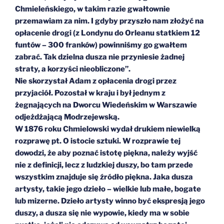
Chmieleńskiego, w takim razie gwałtownie
przemawiam za nim. I gdyby przyszło nam złożyć na
opłacenie drogi (z Londynu do Orleanu statkiem 12
funtów – 300 franków) powinniśmy go gwałtem
zabrać. Tak dzielna dusza nie przyniesie żadnej
straty, a korzyści nieobliczone”.
Nie skorzystał Adam z opłacenia drogi przez
przyjaciół. Pozostał w kraju i był jednym z
żegnających na Dworcu Wiedeńskim w Warszawie
odjeżdżającą Modrzejewską.
W 1876 roku Chmielowski wydał drukiem niewielką
rozprawę pt. O istocie sztuki. W rozprawie tej
dowodzi, że aby poznać istotę piękna, należy wyjść
nie z definicji, lecz z ludzkiej duszy, bo tam przede
wszystkim znajduje się źródło piękna. Jaka dusza
artysty, takie jego dzieło – wielkie lub małe, bogate
lub mizerne. Dzieło artysty winno być ekspresją jego
duszy, a dusza się nie wypowie, kiedy ma w sobie