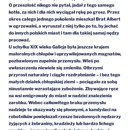
O przeszłość nikogo nie pytał, jadał z tego samego
kotła, za nich i dla nich wyciągał rękę po grosz. Przez
okres całego jednego pokolenia mieszkał Brat Albert
w ogrzewalni, a wyruszał z niej tylko po to, by jechać
do innych polskich miast i tam dla takiej samej nędzy
pracować.
U schyłku XIX wieku Galicja była jeszcze krajem
małorolnych chłopów i uprzywilejowanych magnatów,
pozbawionym zupełnie przemysłu. Wieś po
uwłaszczeniu niewiele się zmieniła. Olbrzymi
przyrost naturalny i ciągłe rozdrabnianie – i bez tego
małych działek chłopskiej ziemi – pociągało za sobą
nieustannie wzrastające zubożenie. Zbywające ręce
na wsi emigrowały do miast w nadziei znalezienia
zarobku. Wobec całkowitego braku przemysłu
nadzieje te okazywały się płonnymi, a kandydaci na
robotników powiększali rzesze bezdomnych nędzarzy
żyjących z żebraniny, kradzieży lub bardzo lichego