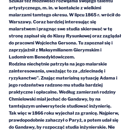
Szukał też możliwości rozwijania swojego talentu
artystycznego, m. in. w kontakcie z wielkimi
malarzami tamtego okresu. W lipcu 1865 r. wrócił do
Warszawy. Coraz bardziej interesując się
malarstwem i pragnąc swe studia skierować w tę
stronę zapisał się do Klasy Rysunkowej oraz zaglądał
do pracowni Wojciecha Gersona. Tu zapoznał się i
zaprzyjaźnił z Maksymilianem Gierymskim i
Ludomirem Benedyktowiczem.
Rodzina niechętnie patrzyła na jego malarskie
zainteresowania, uważając to za „dziecinadę i
ryzykanctwo”. Znając materialną sytuację Adama i
jego rodzeństwa radzono mu studia bardziej
praktyczne i opłacalne. Według zamierzeń rodziny
Chmielowski miał jechać do Gandawy, by na
tamtejszym uniwersytecie studiować inżynierię.
Tak więc w 1866 roku wyjechał za granicę. Najpierw,
prawdopodobnie zahaczył o Paryż, a potem udał się
do Gandawy, by rozpocząć studia inżynierskie. Nie