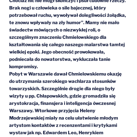
Chociaż nic nie mógł skończyć i psuł cudowne rzeczy.
Brak nogi u człowieka o sile bajecznej, który
potrzebował ruchu, wywoływał dolegliwości żołądka,
te znowu wpływały na zły humor”. Mamy nie mało
świadectw mówiących o niezwykłej roli, o
szczególnym znaczeniu Chmielowskiego dla
kształtowania się całego naszego malarstwa tamtej
wielkiej epoki. Jego obecność prowokowała,
podniecała do nowatorstwa, wykluczała tanie
kompromisy.
Pobyt w Warszawie dawał Chmielowskiemu okazję
do utrzymania szerokiego wachlarza stosunków
towarzyskich. Szczególnie drogie dla niego były
wizyty u pp. Chłapowskich, gdzie gromadziła się
arystokracja, finansjera i inteligencja ówczesnej
Warszawy. Wtorkowe przyjęcia Heleny
Modrzejewskiej miały na celu ułatwienie młodym
artystom kontaktów z recenzentami i krytykami
wystaw jak np. Edwardem Leo, Henrykiem