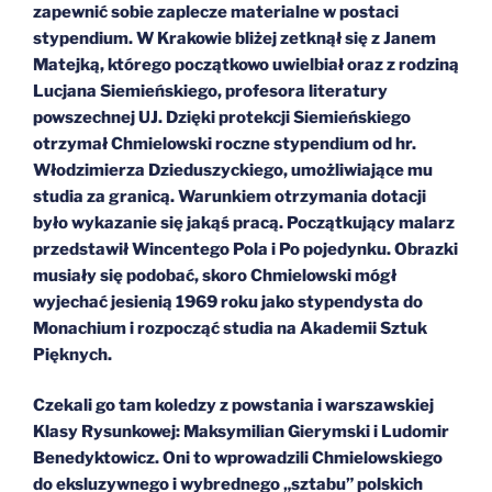
zapewnić sobie zaplecze materialne w postaci
stypendium. W Krakowie bliżej zetknął się z Janem
Matejką, którego początkowo uwielbiał oraz z rodziną
Lucjana Siemieńskiego, profesora literatury
powszechnej UJ. Dzięki protekcji Siemieńskiego
otrzymał Chmielowski roczne stypendium od hr.
Włodzimierza Dzieduszyckiego, umożliwiające mu
studia za granicą. Warunkiem otrzymania dotacji
było wykazanie się jakąś pracą. Początkujący malarz
przedstawił Wincentego Pola i Po pojedynku. Obrazki
musiały się podobać, skoro Chmielowski mógł
wyjechać jesienią 1969 roku jako stypendysta do
Monachium i rozpocząć studia na Akademii Sztuk
Pięknych.
Czekali go tam koledzy z powstania i warszawskiej
Klasy Rysunkowej: Maksymilian Gierymski i Ludomir
Benedyktowicz. Oni to wprowadzili Chmielowskiego
do eksluzywnego i wybrednego „sztabu” polskich