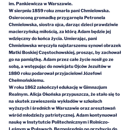
im. Pankiewicza w Warszawie.
W sierpniu 1859 roku zmarła pani Chmielowska.
Osieroconą gromadkę przygarnęła Petronela
Chmielowska, siostra ojca, darząc dzieci prawdziwie
macierzyńską miłością, za którą Adam będzie jej
wdzięczny do końca życia. Umierając, pani
Chmielowska wręczyła najstarszemu synowi obrazek
Matki Boskiej Częstochowskiej, prosząc, by zachował
go na pamiątkę. Adam przez całe życie nosił go ze
sobą, a wstępując do nowicjatu Ojców Jezuitów w
1880 roku podarował przyjacielowi Józefowi
Chełmońskiemu.
W roku 1862 zakończył edukację w Gimnazjum
Realnym. Alicja Okońska przypuszcza, że stało się to
na skutek zawieszenia wykładów w szkołach
wyższych i średnich w Warszawie oraz aresztowań
wśród młodzieży patriotycznej. Adam kontynuował
naukę w Instytutcie Politechnicznym i Rolniczo-
Leśnym w Puławach. Bezpośrednio po przybyciu do