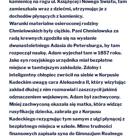
kamienicę na rogu ul. Książęcej i Nowego Światu, tam
zamieszkała wraz z dziećmi, utrzymując je z
dochodów płynących z kamienicy.
Warunki materialne osieroconej rodziny
Chmielowskich były ciężkie. Pani Chmielowska za
radą krewnych zgodziła się na wysłanie
dwunastoletniego Adasia do Petersburga, by tam
rozpoczął naukę. Adam wyjechał tam w 1857 roku.
Jako syn rosyjskiego urzędnika miał bezpłatne
miejsce w tamtejszym zakładzie. Zdolny i
inteligentny chłopiec zwrócił na siebie w Korpusie
Kadeckim uwagę cara Aleksandra II, który wizytując
zakład dłużej z nim rozmawiał i zaszczycił jakimś
odznaczeniem wojskowym. Adam był zachwycony.
Mniej zachwyconą okazała się matka, która widząc
rusyfikację dziecka, zabrała go z Korpusu
Kadeckiego rezygnując tym samym z ulgi płynącej z
bezpłatnego miejsca w szkole. Mimo trudności
finansowych zapisała syna do Gimnazjum Realnego