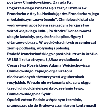
postawy Chmielowskiego. Za radą Ks.
Pogorzelskiego związał się z tercjarstwem św.
Franciszka z Asyżu. Naśladując św. Franciszka w jego
młodzieńczym „nawróceniu”, Chmielowski stał się
wędrownym apostołem szerzącym tercjarstwo
wśród wiejskiego ludu. „Po drodze” konserwował
ubogie kościoły, przydrożne kaplice, figury i
ołtarzowe obrazy. W wędrówkach tych przemierzał
ziemię podlaską, wołyńską i poleską.
Radość franciszkańskiego apostolatu trwała krótko.
W 1884 roku otrzymał „Ukaz wysiedlenia z
Cesarstwa Rosyjskiego Adama Wojciechowicza
Chmielowskigo, tajnego organizatora
niedozwolonych stowarzyszeń w guberniach
rosyjskich. W razie nie wykonania ukazu w ciągu
trzech dni od dzisiejszej daty, zesłanie tegoż
Chmielowskiego na Sybir”.
Opuścił zatem Podole w żądanym terminie,
przenosząc się do Krakowa z zamiarem kontynuacji