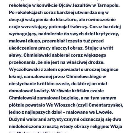
rekolekcje w konwikcie Ojców Jezuitów w Tarnopolu.
Po rekolekcjach coraz bardziej utwierdza się w
decyzji wstąpienia do klasztoru, ale równocześnie
czuje wzrastający potencjał twórczy. Coraz bardziej
wymagający, nadmiernie do swych dzieł krytyczny,
malował długo, przerabiał i często tuż przed
ukończeniem pracy niszczył obraz. Stojąc u wrót
sławy, Chmielowski nabierał coraz większego
przekonania, że nie jest na właściwej drodze.
Wyczółkowski z żalem opowiadał o uroczej bogince
leśnej, namalowanej przez Chmielowskiego w
niesłychanie krótkim czasie, do której on miał
domalować kwiaty. W równie krótkim czasie
Chmielowski zamalował boginkę, a na tym samym
płótnie powstało We Włoszech (czyli Cmentarzysko),
jedno z najlepszych dzieł – malowane we Lwowie.
Dużymi walorami artystycznymi odznaczają się dwa
niedokończone zresztą wtedy obrazy religijne: Wizja