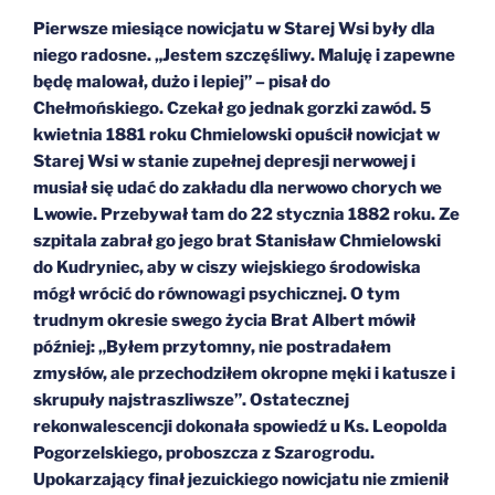
Pierwsze miesiące nowicjatu w Starej Wsi były dla
niego radosne. „Jestem szczęśliwy. Maluję i zapewne
będę malował, dużo i lepiej” – pisał do
Chełmońskiego. Czekał go jednak gorzki zawód. 5
kwietnia 1881 roku Chmielowski opuścił nowicjat w
Starej Wsi w stanie zupełnej depresji nerwowej i
musiał się udać do zakładu dla nerwowo chorych we
Lwowie. Przebywał tam do 22 stycznia 1882 roku. Ze
szpitala zabrał go jego brat Stanisław Chmielowski
do Kudryniec, aby w ciszy wiejskiego środowiska
mógł wrócić do równowagi psychicznej. O tym
trudnym okresie swego życia Brat Albert mówił
później: „Byłem przytomny, nie postradałem
zmysłów, ale przechodziłem okropne męki i katusze i
skrupuły najstraszliwsze”. Ostatecznej
rekonwalescencji dokonała spowiedź u Ks. Leopolda
Pogorzelskiego, proboszcza z Szarogrodu.
Upokarzający finał jezuickiego nowicjatu nie zmienił