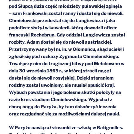
pod Słupcą duża część młodzieży puławskiej zginęła
– sam Frankowski został ranny i dostał się do niewoli.
Chmielowski przedostał się do Langiewicza i jako
podoficer służył w kawalerii, którą dowodził oficer
francuski Rochebrun. Gdy oddział Langiewicza został
rozbity, Adam dostał się do niewoli austriackiej.
Przetrzymywany był m. in. w Ołomuńcu, skąd uciekł i
zgłosił się pod rozkazy Zygmunta Chmieleńskiego.
Trwał przy nim do tragicznej bitwy pod Mełchowem w
dniu 30 września 1863 r., w której stracił nogę i
dostał się do niewoli rosyjskiej. Dzięki staraniom
rodziny został uwolniony, ale musiał opuścić kraj.
Wybuch powstania i jego bolesne skutki położyły na
razie kres studiom Chmielowskiego. Wyjechał z
chorą nogą do Paryża, by tam dokończyć leczenia
oraz rozglądnąć się za możliwościami dalszej nauki.
W Paryżu nawiązał stosunki ze szkołą w Batignolles.