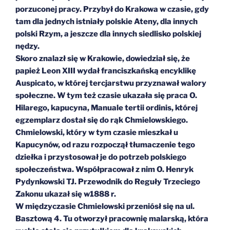
porzuconej pracy. Przybył do Krakowa w czasie, gdy
tam dla jednych istniały polskie Ateny, dla innych
polski Rzym, a jeszcze dla innych siedlisko polskiej
nędzy.
Skoro znalazł się w Krakowie, dowiedział się, że
papież Leon XIII wydał franciszkańską encyklikę
Auspicato, w której tercjarstwu przyznawał walory
społeczne. W tym też czasie ukazała się praca O.
Hilarego, kapucyna, Manuale tertii ordinis, której
egzemplarz dostał się do rąk Chmielowskiego.
Chmielowski, który w tym czasie mieszkał u
Kapucynów, od razu rozpoczął tłumaczenie tego
dziełka i przystosował je do potrzeb polskiego
społeczeństwa. Współpracował z nim O. Henryk
Pydynkowski TJ. Przewodnik do Reguły Trzeciego
Zakonu ukazał się w1888 r.
W międzyczasie Chmielowski przeniósł się na ul.
Basztową 4. Tu otworzył pracownię malarską, która