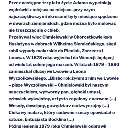
Przez następne trzy lata życie Adama wypełniają
wędrówki z miejsca na miejsce, przy czym
najszczęśliwszymi okresami były miesiące spędzone
w dworach ziemiańskich, gdzie można było malować
nie troszcząc się o chleb.
Przebywał więc Chmielowski w Chorostkowie koło
Husiatyna w dobrach Wilhelma Siemieńskiego, skąd
robił wypady malarskie do Pieniak, Zarzecza i
Janowa. W 1878 roku wyjechał do Wenecji, będącej
od wielu lat celem jego marzeń. W latach 1879 – 1880
zamieszkał dłużej we Lwowie u Leona
Wyczółkowskiego. „Blisko rok żyłem z nim we Lwowie
– pisze Wyczółkowski – Chmielowski był naszym
nauczycielem, wytworny pan, głęboki umysł,
człowiek wykwintny, artysta zapalony z nerwem (…)
Wesoły, dowcipny, gawędziarz nadzwyczajny (…)
Ciekawy malarz, który cudowne rzeczy opowiadał o
sztuce. Entuzjasta Bocklina (…)
Późną jesienią 1879 roku Chmielowski odprawił