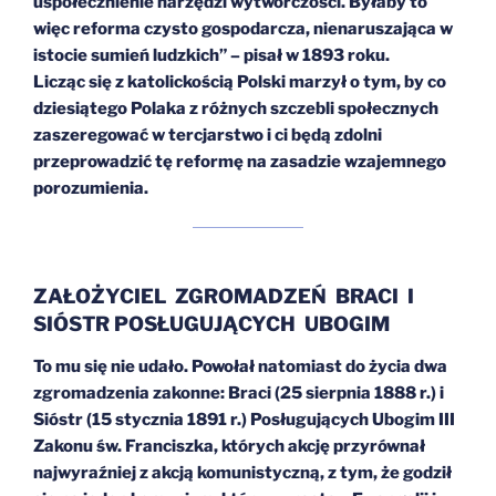
uspołecznienie narzędzi wytwórczości. Byłaby to
więc reforma czysto gospodarcza, nienaruszająca w
istocie sumień ludzkich” – pisał w 1893 roku.
Licząc się z katolickością Polski marzył o tym, by co
dziesiątego Polaka z różnych szczebli społecznych
zaszeregować w tercjarstwo i ci będą zdolni
przeprowadzić tę reformę na zasadzie wzajemnego
porozumienia.
ZAŁOŻYCIEL ZGROMADZEŃ BRACI I
SIÓSTR POSŁUGUJĄCYCH UBOGIM
To mu się nie udało. Powołał natomiast do życia dwa
zgromadzenia zakonne: Braci (25 sierpnia 1888 r.) i
Sióstr (15 stycznia 1891 r.) Posługujących Ubogim III
Zakonu św. Franciszka, których akcję przyrównał
najwyraźniej z akcją komunistyczną, z tym, że godził