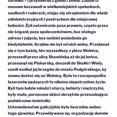
zarobku – i przymierali z głodu i zimna. Ludzie ci
masowo koczowali w wielkomiejskich spelunkach,
zaułkach i ruderach, stając się utrapieniem dla władz
administracyjnych i postrachem dla miejscowej
ludności. Żyli ustawicznie poza prawem, często przez
nie ścigani; poza społeczeństwem, bez stałego
adresu i zajęcia, bez nadziei posiadania go
kiedykolwiek. Kraków nie był od nich wolny. Przekonał
się o tym każdy, kto wyszedłszy z placu Wolnica,
przeszedł przez ulicę Skawińską aż do jej końca,
przesunął się Piekarską, doszedł do Skałki i Wisły,
szedł wzdłuż jej brzegów do mostu Podgórskiego, by
znowu dostać się na Wolnicę. Była to rzeczpospolita
lazaronów pędzących tu nikomu niepotrzebne życie.
Byli tam ludzie młodzi i starcy, kobiety i mężczyźni,
były małe, porzucone dzieci skrzętnie przeszukujące
podwórzowe śmietniki.
Ustawodawstwo galicyjskie było bezradne wobec
tego zjawiska. Przewidywano np. organizację domów