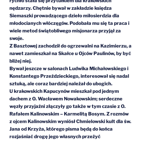
rychło stała się przytułkiem dla krakowskich
nędzarzy. Chętnie bywał w zakładzie księdza
Siemaszki prowadzącego dzieło miłosierdzia dla
młodocianych włóczęgów. Podobała mu się ta praca i
wiele metod świątobliwego misjonarza przyjął za
swoje.
Z Basztowej zachodził do ogrzewalni na Kazimierzu, a
nawet zamieszkał na Skałce u Ojców Paulinów, by być
bliżej niej.
Bywał jeszcze w salonach Ludwika Michałowskiego i
Konstantego Przeździeckiego, interesował się nadal
sztuką, ale coraz bardziej należał do ubogich.
U krakowskich Kapucynów mieszkał pod jednym
dachem z O. Wacławem Nowakowskim; serdeczne
węzły przyjaźni złączyły go także w tym czasie z O.
Rafałem Kalinowskim – Karmelitą Bosym. Z rozmów
z ojcem Kalinowskim wyniósł Chmielowski kult dla św.
Jana od Krzyża, którego pisma będą do końca
rozjaśniać drogę jego własnych przeżyć