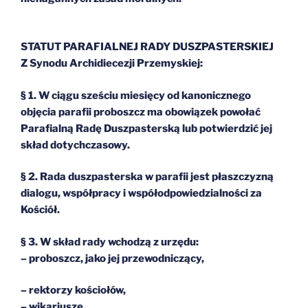
STATUT PARAFIALNEJ RADY DUSZPASTERSKIEJ
Z Synodu Archidiecezji Przemyskiej:
§ 1. W ciągu sześciu miesięcy od kanonicznego
objęcia parafii proboszcz ma obowiązek powołać
Parafialną Radę Duszpasterską lub potwierdzić jej
skład dotychczasowy.
§ 2. Rada duszpasterska w parafii jest płaszczyzną
dialogu, współpracy i współodpowiedzialności za
Kościół.
§ 3. W skład rady wchodzą z urzędu:
– proboszcz, jako jej przewodniczący,
– rektorzy kościołów,
– wikariusze,