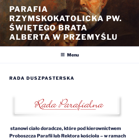
Przejdź
PARAFIA
do
RZYMSKOKATOLICKA PW.
treści
ŚWIĘTEGO BRATA
ALBERTA W PRZEMYŚLU
Menu
RADA DUSZPASTERSKA
s
tanowi ciało doradcze, które pod kierownictwem
Proboszcza Parafii lub Rektora kościoła – w ramach