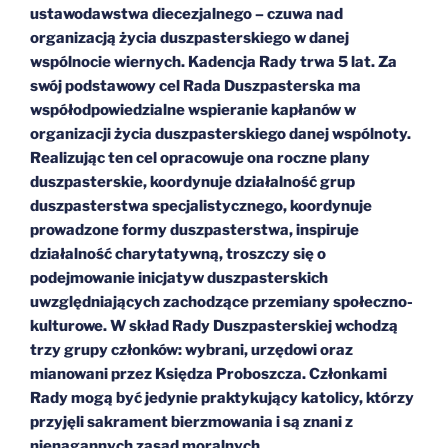
ustawodawstwa diecezjalnego – czuwa nad
organizacją życia duszpasterskiego w danej
wspólnocie wiernych. Kadencja Rady trwa 5 lat. Za
swój podstawowy cel Rada Duszpasterska ma
współodpowiedzialne wspieranie kapłanów w
organizacji życia duszpasterskiego danej wspólnoty.
Realizując ten cel opracowuje ona roczne plany
duszpasterskie, koordynuje działalność grup
duszpasterstwa specjalistycznego, koordynuje
prowadzone formy duszpasterstwa, inspiruje
działalność charytatywną, troszczy się o
podejmowanie inicjatyw duszpasterskich
uwzględniających zachodzące przemiany społeczno-
kulturowe. W skład Rady Duszpasterskiej wchodzą
trzy grupy członków: wybrani, urzędowi oraz
mianowani przez Księdza Proboszcza. Członkami
Rady mogą być jedynie praktykujący katolicy, którzy
przyjęli sakrament bierzmowania i są znani z
nienagannych zasad moralnych.