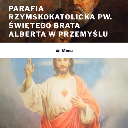
Przejdź
PARAFIA
do
RZYMSKOKATOLICKA PW.
treści
ŚWIĘTEGO BRATA
ALBERTA W PRZEMYŚLU
Menu