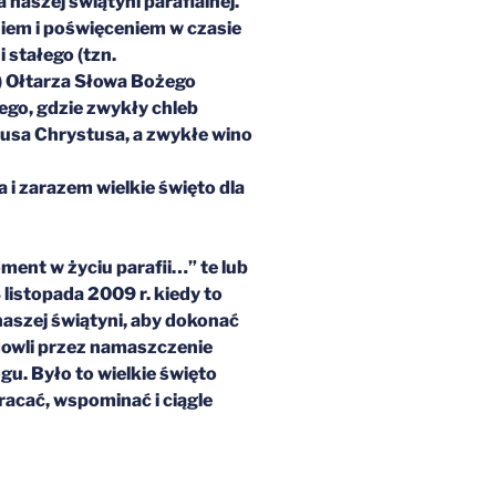
naszej świątyni parafialnej.
niem i poświęceniem w czasie
 stałego (tzn.
) Ołtarza Słowa Bożego
go, gdzie zwykły chleb
zusa Chrystusa, a zwykłe wino
a i zarazem wielkie święto dla
ment w życiu parafii…” te lub
listopada 2009 r. kiedy to
 naszej świątyni, aby dokonać
udowli przez namaszczenie
gu. Było to wielkie święto
acać, wspominać i ciągle