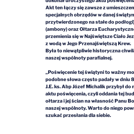
dokonał uroczystego aktu poświęcenia 
Akt ten łączy się zawsze z umieszcze
specjalnych obrzędów w danej świątyni
przytwierdzonego na stałe do podłogi
(ambony) oraz Ołtarza Eucharystyczne
przemienia się w Najświętsze Ciało Je
z wodą w Jego Przenajświętszą Krew.
Była to niewątpliwie historyczna chwil
naszej wspólnoty parafialnej.
„Poświęcenie tej świątyni to ważny mo
podobne słowa często padały w dniu 8 
J.E. ks. Abp Józef Michalik przybył do
aktu poświęcenia, czyli oddania tej b
ołtarza i jej ścian na własność Panu Bo
naszej wspólnoty. Warto do niego powr
szukać przesłania dla siebie.