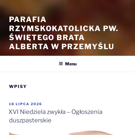
PARAFIA
RZYMSKOKATOLICKA PW.
ŚWIĘTEGO BRATA
ALBERTA W PRZEMYŚLU
Menu
WPISY
OPUBLIKOWANE
18 LIPCA 2026
W
XVI Niedziela zwykła – Ogłoszenia
duszpasterskie