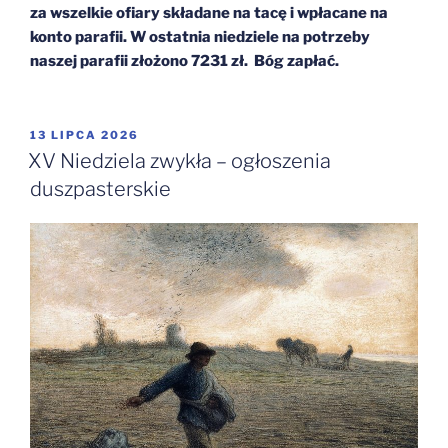
za wszelkie ofiary składane na tacę i wpłacane na
konto parafii. W ostatnia niedziele na potrzeby
naszej parafii złożono 7231 zł.
Bóg zapłać.
OPUBLIKOWANE
13 LIPCA 2026
W
XV Niedziela zwykła – ogłoszenia
duszpasterskie