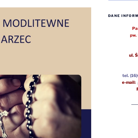
DANE INFOR
Pa
pw.
ul.
Ś
tel.
(16
e-mail: