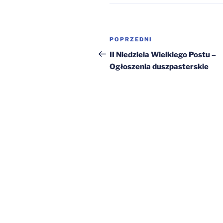
Nawigacja
Poprzedni
POPRZEDNI
wpisu
wpis
II Niedziela Wielkiego Postu –
Ogłoszenia duszpasterskie