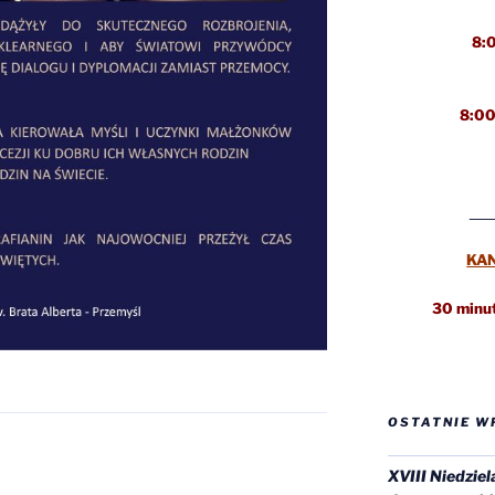
8:
8:00
KA
30 minut
OSTATNIE W
XVIII Niedziel