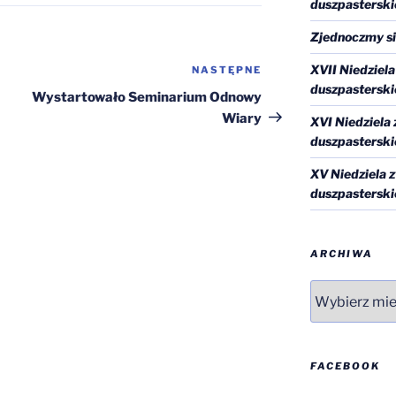
duszpasterski
Zjednoczmy si
XVII Niedziel
NASTĘPNE
Następny
duszpasterski
wpis
Wystartowało Seminarium Odnowy
Wiary
XVI Niedziela
duszpasterski
XV Niedziela 
duszpasterski
ARCHIWA
Archiwa
FACEBOOK