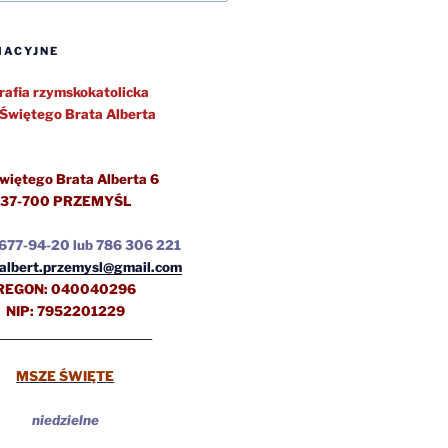
MACYJNE
rafia rzymskokatolicka
Świętego Brata Alberta
więtego Brata Alberta 6
37-700 PRZEMYŚL
)677-94-20 lub 786 306 221
albert.przemysl@gmail.com
REGON: 040040296
NIP: 7952201229
MSZE ŚWIĘTE
niedzielne