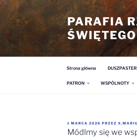
Przejdź
do
PARAFIA 
treści
ŚWIĘTEGO
Strona główna
DUSZPASTER
PATRON
WSPÓLNOTY
OPUBLIKOWANE
1 MARCA 2026
PRZEZ
X.MARI
W
Módlmy się we wspó