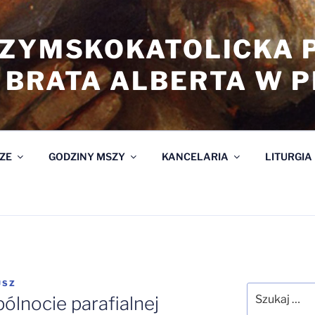
RZYMSKOKATOLICKA 
 BRATA ALBERTA W 
ZE
GODZINY MSZY
KANCELARIA
LITURGIA
USZ
Szukaj:
lnocie parafialnej