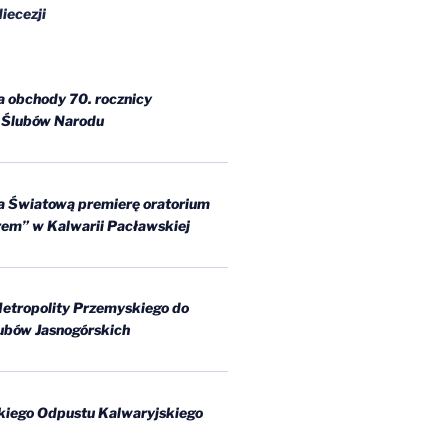
iecezji
a obchody 70. rocznicy
 Ślubów Narodu
a Światową premierę oratorium
arem” w Kalwarii Pacławskiej
etropolity Przemyskiego do
ubów Jasnogórskich
kiego Odpustu Kalwaryjskiego