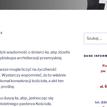
SZ
Szukaj:
dziś wiadomość o śmierci ks. abp Józefa
DANE INFOR
biskupa archidiecezji przemyskiej.
Pa
wsze mogła liczyć na życzliwość
pw.
a. Wystarczy wspomnieć, że to właśnie
konał konsekracji kościoła, a akt ten
 prośbę.
ul.
Ś
duszę ks. abp., jednocząc się
tel.
(16
eloletniego pasterza Kościoła.