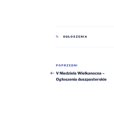
KATEGORIE
OGŁOSZENIA
Nawigacja
Poprzedni
POPRZEDNI
wpisu
wpis
V Niedziela Wielkanocna –
Ogłoszenia duszpasterskie