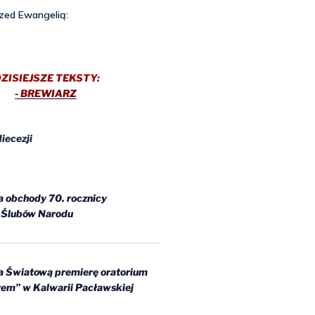
ZISIEJSZE TEKSTY:
- BREWIARZ
iecezji
a obchody 70. rocznicy
 Ślubów Narodu
a Światową premierę oratorium
arem” w Kalwarii Pacławskiej