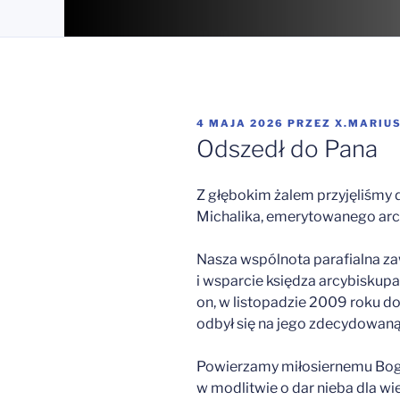
OPUBLIKOWANE
4 MAJA 2026
PRZEZ
X.MARIU
W
Odszedł do Pana
Z głębokim żalem przyjęliśmy 
Michalika, emerytowanego arcy
Nasza wspólnota parafialna za
i wsparcie księdza arcybiskup
on, w listopadzie 2009 roku do
odbył się na jego zdecydowaną
Powierzamy miłosiernemu Bogu 
w modlitwie o dar nieba dla wi