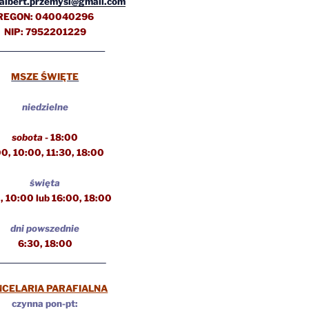
albert.przemysl@gmail.com
REGON: 040040296
NIP: 7952201229
MSZE ŚWIĘTE
niedzielne
sobota
- 18:00
00, 10:00, 11:30,
18:00
święta
, 10:00 lub 16:00, 18:00
dni powszednie
6:30, 18:00
NCELARIA PARAFIALNA
czynna pon-pt: