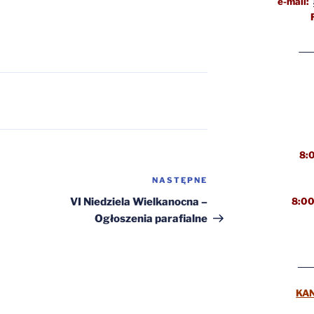
e-mail:
8:
NASTĘPNE
Następny
wpis
VI Niedziela Wielkanocna –
8:00
Ogłoszenia parafialne
KA