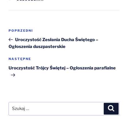
Nawigacja
Poprzedni
POPRZEDNI
wpisu
wpis
Uroczystość Zesłania Ducha Świętego –
Ogłoszenia duszpasterskie
Następny
NASTĘPNE
wpis
Uroczystość Trójcy Świętej – Ogłoszenia parafialne
Szukaj:
Szukaj