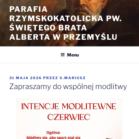
Przejdź
PARAFIA
do
RZYMSKOKATOLICKA PW.
treści
ŚWIĘTEGO BRATA
ALBERTA W PRZEMYŚLU
Menu
OPUBLIKOWANE
31 MAJA 2026
PRZEZ
X.MARIUSZ
W
Zapraszamy do wspólnej modlitwy