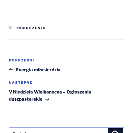
KATEGORIE
OGŁOSZENIA
Nawigacja
Poprzedni
POPRZEDNI
wpisu
wpis
Energia miłosierdzia
Następny
NASTĘPNE
wpis
V Niedziela Wielkanocna – Ogłoszenia
duszpasterskie
Szukaj:
Szukaj