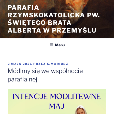
Przejdź
PARAFIA
do
RZYMSKOKATOLICKA PW.
treści
ŚWIĘTEGO BRATA
ALBERTA W PRZEMYŚLU
Menu
OPUBLIKOWANE
2 MAJA 2026
PRZEZ
X.MARIUSZ
W
Módlmy się we wspólnocie
parafialnej